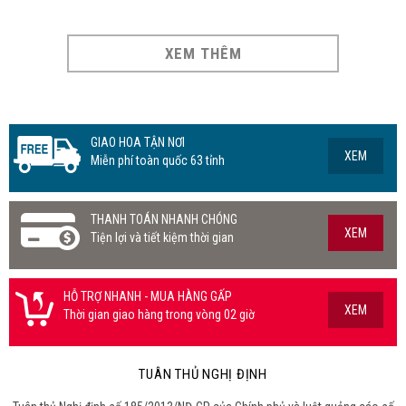
XEM THÊM
GIAO HOA TẬN NƠI
XEM
Miễn phí toàn quốc 63 tỉnh
THANH TOÁN NHANH CHÓNG
XEM
Tiện lợi và tiết kiệm thời gian
HỖ TRỢ NHANH - MUA HÀNG GẤP
XEM
Thời gian giao hàng trong vòng 02 giờ
TUÂN THỦ NGHỊ ĐỊNH