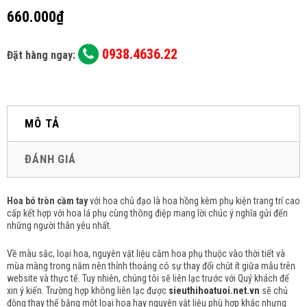
660.000₫
0938.4636.22
Đặt hàng ngay:
MÔ TẢ
ĐÁNH GIÁ
Hoa bó tròn cầm tay
với hoa chủ đạo là hoa hồng kèm phụ kiện trang trí cao
cấp kết hợp với hoa lá phụ cùng thông điệp mang lời chúc ý nghĩa gửi đến
những người thân yêu nhất.
Về màu sắc, loại hoa, nguyên vật liệu cắm hoa phụ thuộc vào thời tiết và
mùa màng trong năm nên thỉnh thoảng có sự thay đổi chút ít giữa mẫu trên
website và thực tế. Tuy nhiên, chúng tôi sẽ liên lạc trước với Quý khách để
xin ý kiến. Trường hợp không liên lạc được
sieuthihoatuoi.net.vn
sẽ chủ
động thay thế bằng một loại hoa hay nguyên vật liệu phù hợp khác nhưng