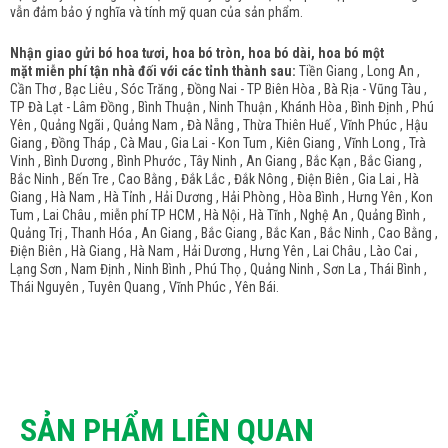
vẫn đảm bảo ý nghĩa và tính mỹ quan của sản phẩm.
Nhận giao gửi bó hoa tươi, hoa bó tròn, hoa bó dài, hoa bó một
mặt miễn phí tận nhà đối với các tỉnh thành sau:
Tiền Giang , Long An ,
Cần Thơ , Bạc Liêu , Sóc Trăng , Đồng Nai - TP Biên Hòa , Bà Rịa - Vũng Tàu ,
TP Đà Lạt - Lâm Đồng , Bình Thuận , Ninh Thuận , Khánh Hòa , Bình Định , Phú
Yên , Quảng Ngãi , Quảng Nam , Đà Nẵng , Thừa Thiên Huế , Vĩnh Phúc , Hậu
Giang , Đồng Tháp , Cà Mau , Gia Lai - Kon Tum , Kiên Giang , Vĩnh Long , Trà
Vinh , Bình Dương , Bình Phước , Tây Ninh , An Giang , Bắc Kạn , Bắc Giang ,
Bắc Ninh , Bến Tre , Cao Bằng , Đắk Lắc , Đắk Nông , Điện Biên , Gia Lai , Hà
Giang , Hà Nam , Hà Tỉnh , Hải Dương , Hải Phòng , Hòa Bình , Hưng Yên , Kon
Tum , Lai Châu , miễn phí TP HCM , Hà Nội , Hà Tĩnh , Nghệ An , Quảng Bình ,
Quảng Trị , Thanh Hóa , An Giang , Bắc Giang , Bắc Kan , Bắc Ninh , Cao Bằng ,
Điện Biên , Hà Giang , Hà Nam , Hải Dương , Hưng Yên , Lai Châu , Lào Cai ,
Lạng Sơn , Nam Định , Ninh Bình , Phú Thọ , Quảng Ninh , Sơn La , Thái Bình ,
Thái Nguyên , Tuyên Quang , Vĩnh Phúc , Yên Bái.
SẢN PHẨM LIÊN QUAN