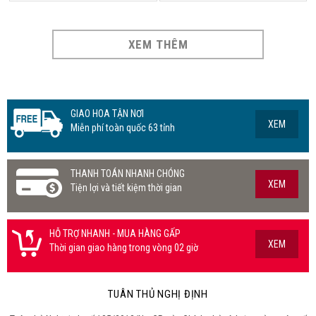
XEM THÊM
GIAO HOA TẬN NƠI
XEM
Miễn phí toàn quốc 63 tỉnh
THANH TOÁN NHANH CHÓNG
XEM
Tiện lợi và tiết kiệm thời gian
HỖ TRỢ NHANH - MUA HÀNG GẤP
XEM
Thời gian giao hàng trong vòng 02 giờ
TUÂN THỦ NGHỊ ĐỊNH