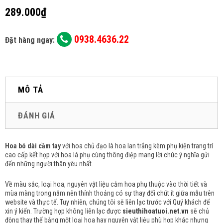
289.000₫
0938.4636.22
Đặt hàng ngay:
MÔ TẢ
ĐÁNH GIÁ
Hoa bó dài cầm tay
với hoa chủ đạo là hoa lan trắng kèm phụ kiện trang trí
cao cấp kết hợp với hoa lá phụ cùng thông điệp mang lời chúc ý nghĩa gửi
đến những người thân yêu nhất.
Về màu sắc, loại hoa, nguyên vật liệu cắm hoa phụ thuộc vào thời tiết và
mùa màng trong năm nên thỉnh thoảng có sự thay đổi chút ít giữa mẫu trên
website và thực tế. Tuy nhiên, chúng tôi sẽ liên lạc trước với Quý khách để
xin ý kiến. Trường hợp không liên lạc được
sieuthihoatuoi.net.vn
sẽ chủ
động thay thế bằng một loại hoa hay nguyên vật liệu phù hợp khác nhưng