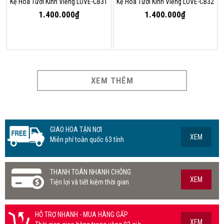
Kệ Hoa Tươi Kính Viếng LOVE-CB31
Kệ Hoa Tươi Kính Viếng LOVE-CB32
1.400.000₫
1.400.000₫
XEM THÊM
GIAO HOA TẬN NƠI
XEM
Miễn phí toàn quốc 63 tỉnh
THANH TOÁN NHANH CHÓNG
XEM
Tiện lợi và tiết kiệm thời gian
HỖ TRỢ NHANH - MUA HÀNG GẤP
XEM