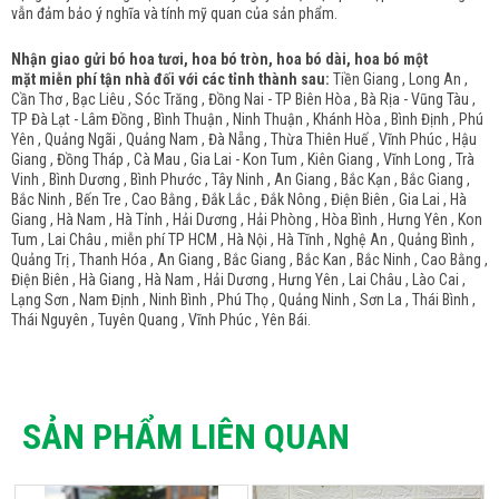
vẫn đảm bảo ý nghĩa và tính mỹ quan của sản phẩm.
Nhận giao gửi bó hoa tươi, hoa bó tròn, hoa bó dài, hoa bó một
mặt miễn phí tận nhà đối với các tỉnh thành sau:
Tiền Giang , Long An ,
Cần Thơ , Bạc Liêu , Sóc Trăng , Đồng Nai - TP Biên Hòa , Bà Rịa - Vũng Tàu ,
TP Đà Lạt - Lâm Đồng , Bình Thuận , Ninh Thuận , Khánh Hòa , Bình Định , Phú
Yên , Quảng Ngãi , Quảng Nam , Đà Nẵng , Thừa Thiên Huế , Vĩnh Phúc , Hậu
Giang , Đồng Tháp , Cà Mau , Gia Lai - Kon Tum , Kiên Giang , Vĩnh Long , Trà
Vinh , Bình Dương , Bình Phước , Tây Ninh , An Giang , Bắc Kạn , Bắc Giang ,
Bắc Ninh , Bến Tre , Cao Bằng , Đắk Lắc , Đắk Nông , Điện Biên , Gia Lai , Hà
Giang , Hà Nam , Hà Tỉnh , Hải Dương , Hải Phòng , Hòa Bình , Hưng Yên , Kon
Tum , Lai Châu , miễn phí TP HCM , Hà Nội , Hà Tĩnh , Nghệ An , Quảng Bình ,
Quảng Trị , Thanh Hóa , An Giang , Bắc Giang , Bắc Kan , Bắc Ninh , Cao Bằng ,
Điện Biên , Hà Giang , Hà Nam , Hải Dương , Hưng Yên , Lai Châu , Lào Cai ,
Lạng Sơn , Nam Định , Ninh Bình , Phú Thọ , Quảng Ninh , Sơn La , Thái Bình ,
Thái Nguyên , Tuyên Quang , Vĩnh Phúc , Yên Bái.
SẢN PHẨM LIÊN QUAN