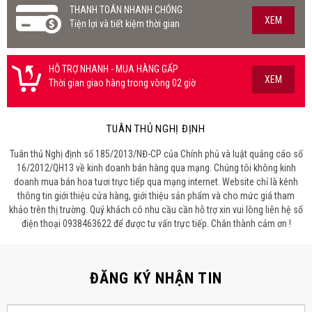
THANH TOÁN NHANH CHÓNG
XEM
Tiện lợi và tiết kiệm thời gian
HỖ TRỢ NHANH - MUA HÀNG GẤP
XEM
Thời gian giao hàng trong vòng 02 giờ
TUÂN THỦ NGHỊ ĐỊNH
Tuân thủ Nghị định số 185/2013/NĐ-CP của Chính phủ và luật quảng cáo số
16/2012/QH13 về kinh doanh bán hàng qua mạng. Chúng tôi không kinh
doanh mua bán hoa tươi trực tiếp qua mạng internet. Website chỉ là kênh
thông tin giới thiệu cửa hàng, giới thiệu sản phẩm và cho mức giá tham
khảo trên thị trường. Quý khách có nhu cầu cần hỗ trợ xin vui lòng liên hệ số
điện thoại 0938463622 để được tư vấn trực tiếp. Chân thành cảm ơn !
ĐĂNG KÝ NHẬN TIN