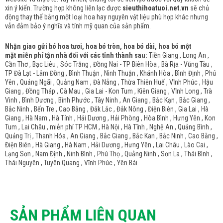
xin ý kiến. Trường hợp không liên lạc được
sieuthihoatuoi.net.vn
sẽ chủ
động thay thế bằng một loại hoa hay nguyên vật liệu phù hợp khác nhưng
vẫn đảm bảo ý nghĩa và tính mỹ quan của sản phẩm.
Nhận giao gửi bó hoa tươi, hoa bó tròn, hoa bó dài, hoa bó một
mặt miễn phí tận nhà đối với các tỉnh thành sau:
Tiền Giang , Long An ,
Cần Thơ , Bạc Liêu , Sóc Trăng , Đồng Nai - TP Biên Hòa , Bà Rịa - Vũng Tàu ,
TP Đà Lạt - Lâm Đồng , Bình Thuận , Ninh Thuận , Khánh Hòa , Bình Định , Phú
Yên , Quảng Ngãi , Quảng Nam , Đà Nẵng , Thừa Thiên Huế , Vĩnh Phúc , Hậu
Giang , Đồng Tháp , Cà Mau , Gia Lai - Kon Tum , Kiên Giang , Vĩnh Long , Trà
Vinh , Bình Dương , Bình Phước , Tây Ninh , An Giang , Bắc Kạn , Bắc Giang ,
Bắc Ninh , Bến Tre , Cao Bằng , Đắk Lắc , Đắk Nông , Điện Biên , Gia Lai , Hà
Giang , Hà Nam , Hà Tỉnh , Hải Dương , Hải Phòng , Hòa Bình , Hưng Yên , Kon
Tum , Lai Châu , miễn phí TP HCM , Hà Nội , Hà Tĩnh , Nghệ An , Quảng Bình ,
Quảng Trị , Thanh Hóa , An Giang , Bắc Giang , Bắc Kan , Bắc Ninh , Cao Bằng ,
Điện Biên , Hà Giang , Hà Nam , Hải Dương , Hưng Yên , Lai Châu , Lào Cai ,
Lạng Sơn , Nam Định , Ninh Bình , Phú Thọ , Quảng Ninh , Sơn La , Thái Bình ,
Thái Nguyên , Tuyên Quang , Vĩnh Phúc , Yên Bái.
SẢN PHẨM LIÊN QUAN