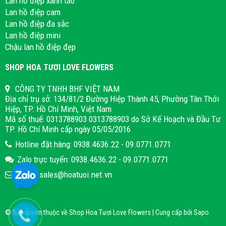
Lan hồ điệp xanh táo
Lan hồ điệp cam
Lan hồ điệp đa sắc
Lan hồ điệp mini
Chậu lan hồ điệp đẹp
SHOP HOA TƯƠI LOVE FLOWERS
CÔNG TY TNHH BHF VIỆT NAM
Địa chỉ trụ sở: 134/81/2 Đường Hiệp Thành 45, Phường Tân Thới
Hiệp, TP. Hồ Chí Minh, Việt Nam
Mã số thuế: 0313788903 0313788903 do Sở Kế Hoạch và Đầu Tư
TP. Hồ Chí Minh cấp ngày 05/05/2016
Hotline đặt hàng: 0938.4636.22 - 09.0771.0771
Zalo trực tuyến: 0938.4636.22 - 09.0771.0771
Email: sales@hoatuoi.net.vn
© Bản quyền thuộc về Shop Hoa Tươi Love Flowers | Cung cấp bởi
Sapo