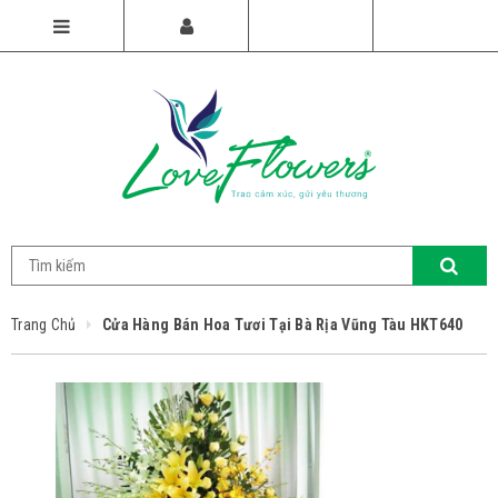
Trang Chủ
Cửa Hàng Bán Hoa Tươi Tại Bà Rịa Vũng Tàu HKT640