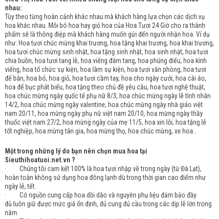
nhau:
Tùy theo từng hoàn cảnh khác nhau mà khách hàng lựa chọn các dịch vụ
hoa khác nhau. Mỗi bó hoa hay giỏ hoa của Hoa Tươi 24 Giờ cho ra thành
phẩm sẽ là thông điệp mà khách hàng muốn gửi đến người nhận hoa. Ví dụ
như: Hoa tươi chúc mừng khai trương, hoa tặng khai trương, hoa khai trương,
hoa tươi chúc mừng sinh nhật, hoa tặng sinh nhật, hoa sinh nhật, hoa tươi
chia buồn, hoa tươi tang lễ, hoa viếng đám tang, hoa phúng điếu, hoa kính
viếng, hoa tổ chức sự kiện, hoa làm sự kiện, hoa tươi văn phòng, hoa tươi
để bàn, hoa bó, hoa giỏ, hoa tươi cầm tay, hoa cho ngày cưới, hoa cài áo,
hoa để bục phát biểu, hoa tặng theo chủ đề yêu cầu, hoa tươi nghệ thuật,
hoa chúc mừng ngày quốc tế phụ nữ 8/3, hoa chúc mừng ngày lễ tình nhân
14/2, hoa chúc mừng ngày valentine, hoa chúc mừng ngày nhà giáo việt
nam 20/11, hoa mừng ngày phụ nữ việt nam 20/10, hoa mừng ngày thầy
thuốc việt nam 27/2, hoa mừng ngày của mẹ 11/5, hoa xin lỗi, hoa tặng lễ
tốt nghiệp, hoa mừng tân gia, hoa mừng thọ, hoa chúc mừng, xe hoa...
Một trong những lý do bạn nên chọn mua hoa tại
Sieuthihoatuoi.net.vn ?
· Chúng tôi cam kết 100% là hoa tươi nhập về trong ngày (từ Đà Lạt),
hoàn toàn không sử dụng hoa đông lạnh dù trong thời gian cao điểm như
ngày lễ, tết.
· Có nguồn cung cấp hoa dồi dào và nguyên phụ liệu đảm bảo đầy
đủ luôn giữ được mức giá ổn định, đủ cung đủ cầu trong các dịp lễ lớn trong
năm.