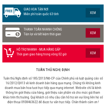
GIAO HOA TẬN NƠI
XEM
Miễn phí toàn quốc 63 tỉnh
THANH TOÁN NHANH CHÓNG
XEM
Tiện lợi và tiết kiệm thời gian
HỖ TRỢ NHANH - MUA HÀNG GẤP
XEM
Thời gian giao hàng trong vòng 02 giờ
TUÂN THỦ NGHỊ ĐỊNH
Tuân thủ Nghị định số 185/2013/NĐ-CP của Chính phủ và luật quảng cáo số
16/2012/QH13 về kinh doanh bán hàng qua mạng. Chúng tôi không kinh
doanh mua bán hoa tươi trực tiếp qua mạng internet. Website chỉ là kênh
thông tin giới thiệu cửa hàng, giới thiệu sản phẩm và cho mức giá tham
khảo trên thị trường. Quý khách có nhu cầu cần hỗ trợ xin vui lòng liên hệ số
điện thoại 0938463622 để được tư vấn trực tiếp. Chân thành cảm ơn !