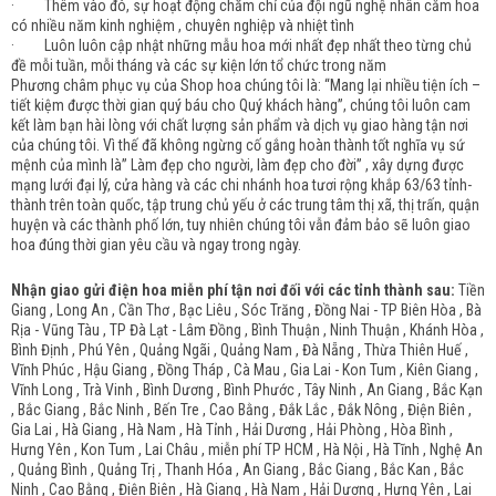
· Thêm vào đó, sự hoạt động chăm chỉ của đội ngũ nghệ nhân cắm hoa
có nhiều năm kinh nghiệm , chuyên nghiệp và nhiệt tình
· Luôn luôn cập nhật những mẫu hoa mới nhất đẹp nhất theo từng chủ
đề mỗi tuần, mỗi tháng và các sự kiện lớn tổ chức trong năm
Phương châm phục vụ của Shop hoa chúng tôi là: “Mang lại nhiều tiện ích –
tiết kiệm được thời gian quý báu cho Quý khách hàng”, chúng tôi luôn cam
kết làm bạn hài lòng với chất lượng sản phẩm và dịch vụ giao hàng tận nơi
của chúng tôi. Vì thế đã không ngừng cố gắng hoàn thành tốt nghĩa vụ sứ
mệnh của mình là” Làm đẹp cho người, làm đẹp cho đời” , xây dựng được
mạng lưới đại lý, cửa hàng và các chi nhánh hoa tươi rộng khắp 63/63 tỉnh-
thành trên toàn quốc, tập trung chủ yếu ở các trung tâm thị xã, thị trấn, quận
huyện và các thành phố lớn, tuy nhiên chúng tôi vẫn đảm bảo sẽ luôn giao
hoa đúng thời gian yêu cầu và ngay trong ngày.
Nhận giao gửi điện hoa miễn phí tận nơi đối với các tỉnh thành sau:
Tiền
Giang , Long An , Cần Thơ , Bạc Liêu , Sóc Trăng , Đồng Nai - TP Biên Hòa , Bà
Rịa - Vũng Tàu , TP Đà Lạt - Lâm Đồng , Bình Thuận , Ninh Thuận , Khánh Hòa ,
Bình Định , Phú Yên , Quảng Ngãi , Quảng Nam , Đà Nẵng , Thừa Thiên Huế ,
Vĩnh Phúc , Hậu Giang , Đồng Tháp , Cà Mau , Gia Lai - Kon Tum , Kiên Giang ,
Vĩnh Long , Trà Vinh , Bình Dương , Bình Phước , Tây Ninh , An Giang , Bắc Kạn
, Bắc Giang , Bắc Ninh , Bến Tre , Cao Bằng , Đắk Lắc , Đắk Nông , Điện Biên ,
Gia Lai , Hà Giang , Hà Nam , Hà Tỉnh , Hải Dương , Hải Phòng , Hòa Bình ,
Hưng Yên , Kon Tum , Lai Châu , miễn phí TP HCM , Hà Nội , Hà Tĩnh , Nghệ An
, Quảng Bình , Quảng Trị , Thanh Hóa , An Giang , Bắc Giang , Bắc Kan , Bắc
Ninh , Cao Bằng , Điện Biên , Hà Giang , Hà Nam , Hải Dương , Hưng Yên , Lai