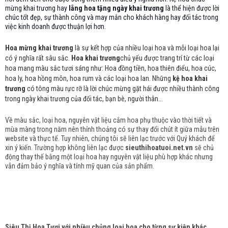
mừng khai trương hay
lẵng hoa tặng ngày khai trương
là thể hiện được lời
chúc tốt đẹp, sự thành công và may mắn cho khách hàng hay đối tác trong
việc kinh doanh được thuận lợi hơn.
Hoa mừng khai trương
là sự kết hợp của nhiều loại hoa và mỗi loại hoa lại
có ý nghĩa rất sâu sắc.
Hoa khai trương
chủ yếu được trang trí từ các loại
hoa mang màu sắc tươi sáng như: Hoa đồng tiền, hoa thiên điểu, hoa cúc,
hoa ly, hoa hồng môn, hoa rum và các loại hoa lan. Những
kệ hoa khai
trương
có tông màu rực rỡ là lời chúc mừng gặt hái được nhiều thành công
trong ngày khai trương của đối tác, bạn bè, người thân...
Về màu sắc, loại hoa, nguyên vật liệu cắm hoa phụ thuộc vào thời tiết và
mùa màng trong năm nên thỉnh thoảng có sự thay đổi chút ít giữa mẫu trên
website và thực tế. Tuy nhiên, chúng tôi sẽ liên lạc trước với Quý khách để
xin ý kiến. Trường hợp không liên lạc được
sieuthihoatuoi.net.vn
sẽ chủ
động thay thế bằng một loại hoa hay nguyên vật liệu phù hợp khác nhưng
vẫn đảm bảo ý nghĩa và tính mỹ quan của sản phẩm.
Siêu Thị Hoa Tươi với nhiều chủng loại hoa cho từng sự kiện khác