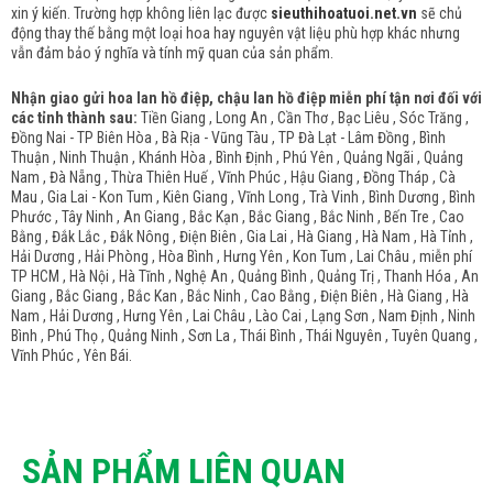
xin ý kiến. Trường hợp không liên lạc được
sieuthihoatuoi.net.vn
sẽ chủ
động thay thế bằng một loại hoa hay nguyên vật liệu phù hợp khác nhưng
vẫn đảm bảo ý nghĩa và tính mỹ quan của sản phẩm.
Nhận giao gửi hoa lan hồ điệp, chậu lan hồ điệp miễn phí tận nơi đối với
các tỉnh thành sau:
Tiền Giang , Long An , Cần Thơ , Bạc Liêu , Sóc Trăng ,
Đồng Nai - TP Biên Hòa , Bà Rịa - Vũng Tàu , TP Đà Lạt - Lâm Đồng , Bình
Thuận , Ninh Thuận , Khánh Hòa , Bình Định , Phú Yên , Quảng Ngãi , Quảng
Nam , Đà Nẵng , Thừa Thiên Huế , Vĩnh Phúc , Hậu Giang , Đồng Tháp , Cà
Mau , Gia Lai - Kon Tum , Kiên Giang , Vĩnh Long , Trà Vinh , Bình Dương , Bình
Phước , Tây Ninh , An Giang , Bắc Kạn , Bắc Giang , Bắc Ninh , Bến Tre , Cao
Bằng , Đắk Lắc , Đắk Nông , Điện Biên , Gia Lai , Hà Giang , Hà Nam , Hà Tỉnh ,
Hải Dương , Hải Phòng , Hòa Bình , Hưng Yên , Kon Tum , Lai Châu , miễn phí
TP HCM , Hà Nội , Hà Tĩnh , Nghệ An , Quảng Bình , Quảng Trị , Thanh Hóa , An
Giang , Bắc Giang , Bắc Kan , Bắc Ninh , Cao Bằng , Điện Biên , Hà Giang , Hà
Nam , Hải Dương , Hưng Yên , Lai Châu , Lào Cai , Lạng Sơn , Nam Định , Ninh
Bình , Phú Thọ , Quảng Ninh , Sơn La , Thái Bình , Thái Nguyên , Tuyên Quang ,
Vĩnh Phúc , Yên Bái.
SẢN PHẨM LIÊN QUAN