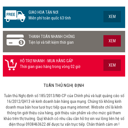
GIAO HOA TẬN NƠI
XEM
Miễn phí toàn quốc 63 tỉnh
THANH TOÁN NHANH CHÓNG
XEM
Tiện lợi và tiết kiệm thời gian
HỖ TRỢ NHANH - MUA HÀNG GẤP
XEM
Thời gian giao hàng trong vòng 02 giờ
TUÂN THỦ NGHỊ ĐỊNH
Tuân thủ Nghị định số 185/2013/NĐ-CP của Chính phủ và luật quảng cáo số
16/2012/QH13 về kinh doanh bán hàng qua mạng. Chúng tôi không kinh
doanh mua bán hoa tươi trực tiếp qua mạng internet. Website chỉ là kênh
thông tin giới thiệu cửa hàng, giới thiệu sản phẩm và cho mức giá tham
khảo trên thị trường. Quý khách có nhu cầu cần hỗ trợ xin vui lòng liên hệ số
điện thoại 0938463622 để được tư vấn trực tiếp. Chân thành cảm ơn !