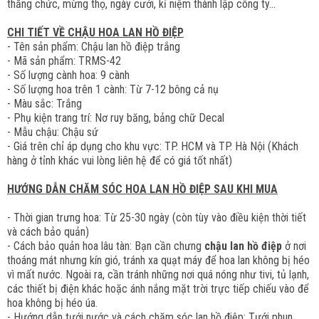
thăng chức, mừng thọ, ngày cưới, kỉ niệm thành lập công ty...
CHI TIẾT VỀ CHẬU HOA LAN HỒ ĐIỆP
- Tên sản phẩm: Chậu lan hồ điệp trắng
- Mã sản phẩm: TRMS-42
- Số lượng cành hoa: 9 cành
- Số lượng hoa trên 1 cành: Từ 7-12 bông cả nụ
- Màu sắc: Trắng
- Phụ kiện trang trí: Nơ ruy băng, bảng chữ Decal
- Mẫu chậu: Chậu sứ
- Giá trên chỉ áp dụng cho khu vực: TP. HCM và TP. Hà Nội (Khách
hàng ở tỉnh khác vui lòng liên hệ để có giá tốt nhất)
HƯỚNG DẪN CHĂM SÓC HOA LAN HỒ ĐIỆP SAU KHI MUA
- Thời gian trưng hoa: Từ 25-30 ngày (còn tùy vào điều kiện thời tiết
và cách bảo quản)
- Cách bảo quản hoa lâu tàn: Bạn cần chưng
chậ​u
lan hồ điệp
ở nơi
thoáng mát nhưng kín gió, tránh xa quạt máy để hoa lan không bị héo
vì mất nước. Ngoài ra, cần tránh những nơi quá nóng như tivi, tủ lạnh,
các thiết bị điện khác hoặc ánh nắng mặt trời trực tiếp chiếu vào để
hoa không bị héo úa.
- Hướng dẫn tưới nước và cách chăm sóc lan hồ điệp: Tưới phun