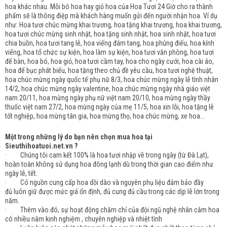
hoa khác nhau. Mỗi bó hoa hay giỏ hoa của Hoa Tươi 24 Giờ cho ra thành
phẩm sẽ là thông điệp mà khách hàng muốn gửi đến người nhận hoa. Ví dụ
như: Hoa tươi chúc mừng khai trương, hoa tặng khai trương, hoa khai trương,
hoa tươi chúc mừng sinh nhật, hoa tặng sinh nhật, hoa sinh nhật, hoa tươi
chia buồn, hoa tươi tang lễ, hoa viếng đám tang, hoa phúng điếu, hoa kính
viếng, hoa tổ chức sự kiện, hoa làm sự kiện, hoa tươi văn phòng, hoa tươi
để bàn, hoa bó, hoa giỏ, hoa tươi cầm tay, hoa cho ngày cưới, hoa cài áo,
hoa để bục phát biểu, hoa tặng theo chủ đề yêu cầu, hoa tươi nghệ thuật,
hoa chúc mừng ngày quốc tế phụ nữ 8/3, hoa chúc mừng ngày lễ tình nhân
14/2, hoa chúc mừng ngày valentine, hoa chúc mừng ngày nhà giáo việt
nam 20/11, hoa mừng ngày phụ nữ việt nam 20/10, hoa mừng ngày thầy
thuốc việt nam 27/2, hoa mừng ngày của mẹ 11/5, hoa xin lỗi, hoa tặng lễ
tốt nghiệp, hoa mừng tân gia, hoa mừng thọ, hoa chúc mừng, xe hoa...
Một trong những lý do bạn nên chọn mua hoa tại
Sieuthihoatuoi.net.vn ?
· Chúng tôi cam kết 100% là hoa tươi nhập về trong ngày (từ Đà Lạt),
hoàn toàn không sử dụng hoa đông lạnh dù trong thời gian cao điểm như
ngày lễ, tết.
· Có nguồn cung cấp hoa dồi dào và nguyên phụ liệu đảm bảo đầy
đủ luôn giữ được mức giá ổn định, đủ cung đủ cầu trong các dịp lễ lớn trong
năm.
· Thêm vào đó, sự hoạt động chăm chỉ của đội ngũ nghệ nhân cắm hoa
có nhiều năm kinh nghiệm , chuyên nghiệp và nhiệt tình