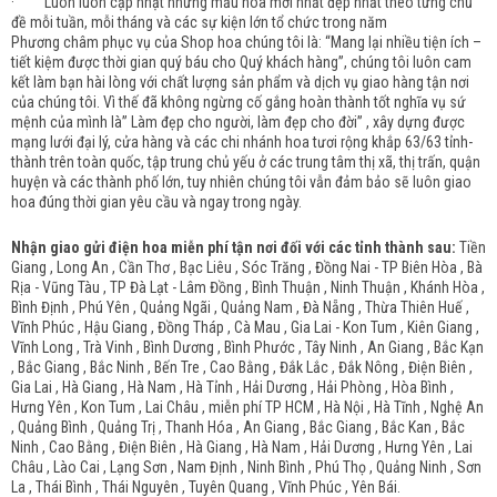
· Luôn luôn cập nhật những mẫu hoa mới nhất đẹp nhất theo từng chủ
đề mỗi tuần, mỗi tháng và các sự kiện lớn tổ chức trong năm
Phương châm phục vụ của Shop hoa chúng tôi là: “Mang lại nhiều tiện ích –
tiết kiệm được thời gian quý báu cho Quý khách hàng”, chúng tôi luôn cam
kết làm bạn hài lòng với chất lượng sản phẩm và dịch vụ giao hàng tận nơi
của chúng tôi. Vì thế đã không ngừng cố gắng hoàn thành tốt nghĩa vụ sứ
mệnh của mình là” Làm đẹp cho người, làm đẹp cho đời” , xây dựng được
mạng lưới đại lý, cửa hàng và các chi nhánh hoa tươi rộng khắp 63/63 tỉnh-
thành trên toàn quốc, tập trung chủ yếu ở các trung tâm thị xã, thị trấn, quận
huyện và các thành phố lớn, tuy nhiên chúng tôi vẫn đảm bảo sẽ luôn giao
hoa đúng thời gian yêu cầu và ngay trong ngày.
Nhận giao gửi điện hoa miễn phí tận nơi đối với các tỉnh thành sau:
Tiền
Giang , Long An , Cần Thơ , Bạc Liêu , Sóc Trăng , Đồng Nai - TP Biên Hòa , Bà
Rịa - Vũng Tàu , TP Đà Lạt - Lâm Đồng , Bình Thuận , Ninh Thuận , Khánh Hòa ,
Bình Định , Phú Yên , Quảng Ngãi , Quảng Nam , Đà Nẵng , Thừa Thiên Huế ,
Vĩnh Phúc , Hậu Giang , Đồng Tháp , Cà Mau , Gia Lai - Kon Tum , Kiên Giang ,
Vĩnh Long , Trà Vinh , Bình Dương , Bình Phước , Tây Ninh , An Giang , Bắc Kạn
, Bắc Giang , Bắc Ninh , Bến Tre , Cao Bằng , Đắk Lắc , Đắk Nông , Điện Biên ,
Gia Lai , Hà Giang , Hà Nam , Hà Tỉnh , Hải Dương , Hải Phòng , Hòa Bình ,
Hưng Yên , Kon Tum , Lai Châu , miễn phí TP HCM , Hà Nội , Hà Tĩnh , Nghệ An
, Quảng Bình , Quảng Trị , Thanh Hóa , An Giang , Bắc Giang , Bắc Kan , Bắc
Ninh , Cao Bằng , Điện Biên , Hà Giang , Hà Nam , Hải Dương , Hưng Yên , Lai
Châu , Lào Cai , Lạng Sơn , Nam Định , Ninh Bình , Phú Thọ , Quảng Ninh , Sơn
La , Thái Bình , Thái Nguyên , Tuyên Quang , Vĩnh Phúc , Yên Bái.