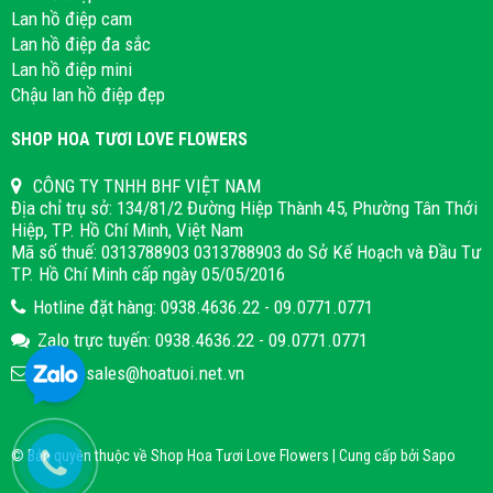
Lan hồ điệp cam
Lan hồ điệp đa sắc
Lan hồ điệp mini
Chậu lan hồ điệp đẹp
SHOP HOA TƯƠI LOVE FLOWERS
CÔNG TY TNHH BHF VIỆT NAM
Địa chỉ trụ sở: 134/81/2 Đường Hiệp Thành 45, Phường Tân Thới
Hiệp, TP. Hồ Chí Minh, Việt Nam
Mã số thuế: 0313788903 0313788903 do Sở Kế Hoạch và Đầu Tư
TP. Hồ Chí Minh cấp ngày 05/05/2016
Hotline đặt hàng: 0938.4636.22 - 09.0771.0771
Zalo trực tuyến: 0938.4636.22 - 09.0771.0771
Email: sales@hoatuoi.net.vn
© Bản quyền thuộc về Shop Hoa Tươi Love Flowers | Cung cấp bởi
Sapo