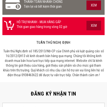
THANH TOÁN NHANH CHÓNG
XEM
Tiện lợi và tiết kiệm thời gian
HỖ TRỢ NHANH - MUA HÀNG GẤP
XEM
Thời gian giao hàng trong vòng 02 giờ
TUÂN THỦ NGHỊ ĐỊNH
Tuân thủ Nghị định số 185/2013/NĐ-CP của Chính phủ và luật quảng cáo số
16/2012/QH13 về kinh doanh bán hàng qua mạng. Chúng tôi không kinh
doanh mua bán hoa tươi trực tiếp qua mạng internet. Website chỉ là kênh
thông tin giới thiệu cửa hàng, giới thiệu sản phẩm và cho mức giá tham
khảo trên thị trường. Quý khách có nhu cầu cần hỗ trợ xin vui lòng liên hệ số
điện thoại 0938463622 để được tư vấn trực tiếp. Chân thành cảm ơn !
ĐĂNG KÝ NHẬN TIN