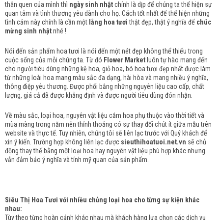
thân quen của mình thì
ngày sinh nhật
chính là dịp để chúng ta thể hiện sự
quan tâm và tình thương yêu dành cho họ. Cách tốt nhất để thể hiện những
tình cảm này chính là cần một
lẵng hoa tươi
thật đẹp, thật ý nghĩa để
chúc
mừng sinh nhật
nhé !
Nói đến sản phẩm hoa tươi là nói đến một nét đẹp không thể thiếu trong
cuộc sống của mỗi chúng ta. Từ đó
Flower Market
luôn tự hào mang đến
cho người tiêu dùng những kệ hoa, giỏ hoa, bó hoa tươi đẹp nhất được làm
từ những loài hoa mang màu sắc đa dạng, hài hòa và mang nhiều ý nghĩa,
thông điệp yêu thương. Được phối bằng những nguyên liệu cao cấp, chất
lượng, giá cả đã được khẳng định và được người tiêu dùng đón nhận.
Về màu sắc, loại hoa, nguyên vật liệu cắm hoa phụ thuộc vào thời tiết và
mùa màng trong năm nên thỉnh thoảng có sự thay đổi chút ít giữa mẫu trên
website và thực tế. Tuy nhiên, chúng tôi sẽ liên lạc trước với Quý khách để
xin ý kiến. Trường hợp không liên lạc được
sieuthihoatuoi.net.vn
sẽ chủ
động thay thế bằng một loại hoa hay nguyên vật liệu phù hợp khác nhưng
vẫn đảm bảo ý nghĩa và tính mỹ quan của sản phẩm.
Siêu Thị Hoa Tươi với nhiều chủng loại hoa cho từng sự kiện khác
nhau:
Tùy theo từng hoàn cảnh khác nhau mà khách hàng lựa chọn các dịch vụ